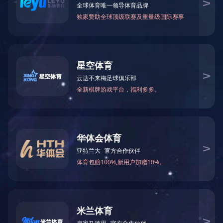
简
繁
En
「集团总部」 0757-85588688
「传真」0757-85598080
「电子邮箱」XiangHaiGroupCoLtd@163.com
「地址」佛山市南海区大沥镇桂和路水头路段1号翔海商业
楼