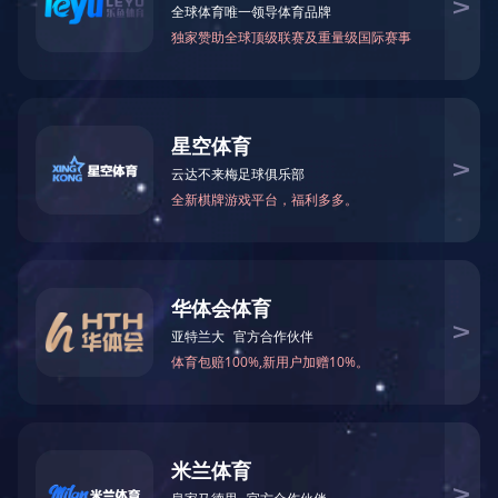
?大年初九，开工大吉！
2025.2.6
22748
大年初九，开工大吉！
广东在线押球(中国)唯一官方网站在此新春开年之际，衷心感谢多年
来各界朋友的鼎力支持与关怀。正是有了大家的陪伴与信任，我们才
能够不断前行，稳步发展。
值此新春开年之际，我们向社会各界朋友致以最诚挚的祝福：愿您事
业有成，工作顺利，家庭幸福，身体健康！