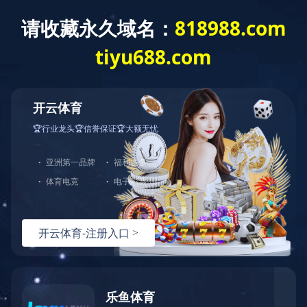
新闻资讯
News
新闻资讯
公司新闻
行业动态