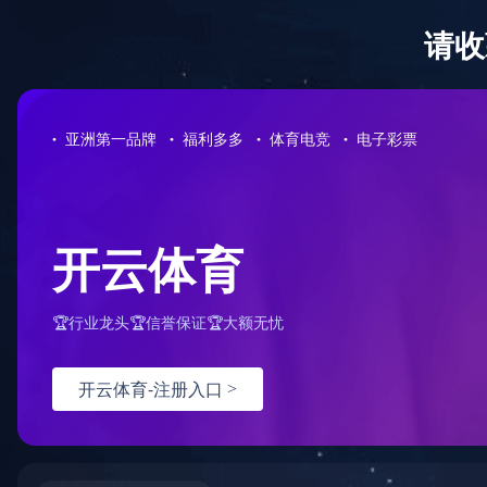
首页
集团概况