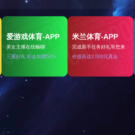
浮新区省市共建信息技术应用创新产业园顺利举行，云浮市副市
长陈金进，市投促局局长杨学敏，云安区、云浮新区相关领导，
活动。
由广东翔海光电科技有限公司投资建设，规划用地300亩，计划
示屏。项目计划于2023年建成投产。
翔海光电产业基地项目效果图
返回列表
2佛山企业百强榜18名