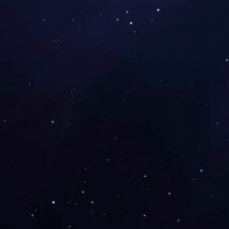
「集团总部」 0757-85588688
「传真」0757-85598080
「电子邮箱」XiangHaiGroupCoLtd@163.com
「地址」佛山市南海区大沥镇桂和路水头路段1号翔海商
集团概况
集团业务
社会责任
新闻资讯
人力资源
在线押球(中国)唯一官方网站
版权所有 © 2020在线押球(中国)唯一官方网站 All Rights Reserved
粤ICP备2